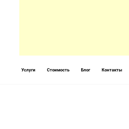
Услуги
Стоимость
Блог
Контакты